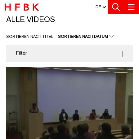
MEDIATHEK
Zu den Filtern
Zur Metanavigation
Zur Hauptnavigation
Zur Suche
Zum Inhalt
Zum Seitenfuss
DE
ALLE VIDEOS
ALLE VIDEOS
SORTIEREN NACH TITEL
SORTIEREN NACH DATUM
Filter