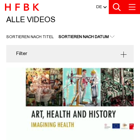
MEDIATHEK
Zu den Filtern
Zur Metanavigation
Zur Hauptnavigation
Zur Suche
Zum Inhalt
Zum Seitenfuss
DE
ALLE VIDEOS
ALLE VIDEOS
SORTIEREN NACH TITEL
SORTIEREN NACH DATUM
Filter