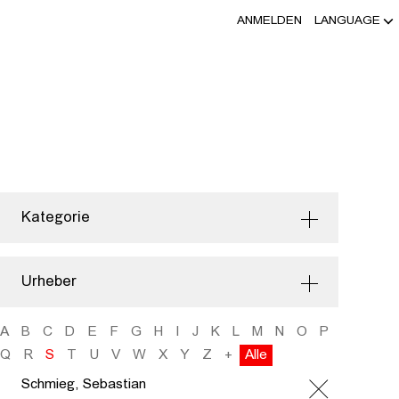
ANMELDEN
LANGUAGE
Kategorie
Urheber
A
B
C
D
E
F
G
H
I
J
K
L
M
N
O
P
Q
R
S
T
U
V
W
X
Y
Z
+
Alle
Schmieg, Sebastian