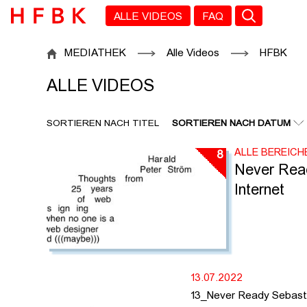
Zu den Filtern
Zur Metanavigation
Zur Hauptnavigation
Zur Suche
Zum Inhalt
Zum Seitenfuss
ALLE VIDEOS
FAQ
ALLE VIDEOS
MEDIATHEK
Alle Videos
HFBK
ALLE VIDEOS
SORTIEREN NACH TITEL
SORTIEREN NACH DATUM
ALLE BEREICH
8
Never Read
Internet
13.07.2022
13_Never Ready Sebast