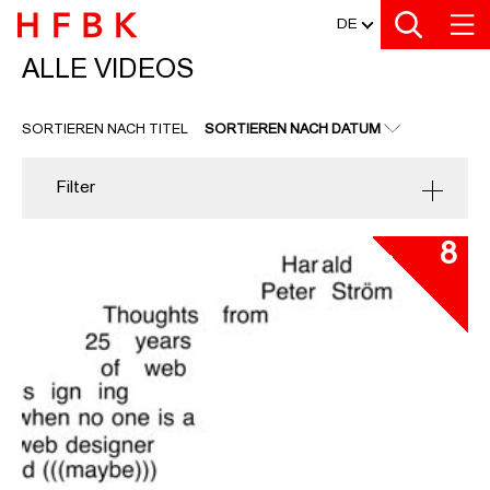
MEDIATHEK
Zu den Filtern
Zur Metanavigation
Zur Hauptnavigation
Zur Suche
Zum Inhalt
Zum Seitenfuss
DE
ALLE VIDEOS
ALLE VIDEOS
SORTIEREN NACH TITEL
SORTIEREN NACH DATUM
Filter
8