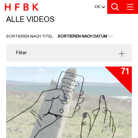
MEDIATHEK
Zu den Filtern
Zur Metanavigation
Zur Hauptnavigation
Zur Suche
Zum Inhalt
Zum Seitenfuss
DE
ALLE VIDEOS
ALLE VIDEOS
SORTIEREN NACH TITEL
SORTIEREN NACH DATUM
Filter
71