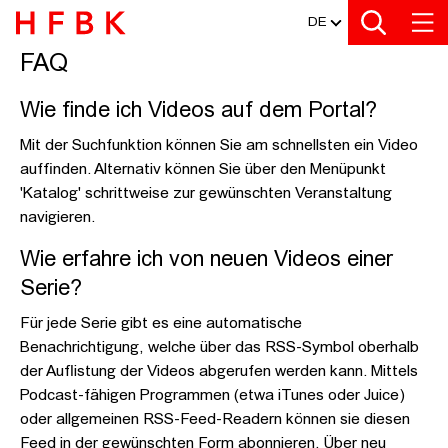
MEDIATHEK
Zur Metanavigation
Zur Hauptnavigation
Zur Suche
Zum Inhalt
Zum Seitenfuss
DE
FAQ
FAQ
Wie finde ich Videos auf dem Portal?
Mit der Suchfunktion können Sie am schnellsten ein Video
auffinden. Alternativ können Sie über den Menüpunkt
'Katalog' schrittweise zur gewünschten Veranstaltung
navigieren.
Wie erfahre ich von neuen Videos einer
Serie?
Für jede Serie gibt es eine automatische
Benachrichtigung, welche über das RSS-Symbol oberhalb
der Auflistung der Videos abgerufen werden kann. Mittels
Podcast-fähigen Programmen (etwa iTunes oder Juice)
oder allgemeinen RSS-Feed-Readern können sie diesen
Feed in der gewünschten Form abonnieren. Über neu