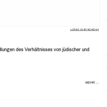
abspielen
LIZENZ: CC-BY-NC-ND-4.0
lungen des Verhältnisses von jüdischer und
MEHR
t im Sommersemester eine Ringvorlesung zu antijüdischen und
 der Kunst vom Mittelalter bis in die Gegenwart.
eigt, antijüdische Motive und antisemitische Stereotypen sind
hen Bauskulptur, in der Buchmalerei und in Altarbildern vielfältig
m Ressentiment grundierte Darstellungen sind jedoch keineswegs