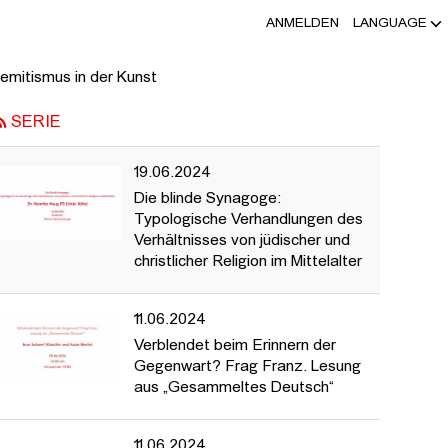
ANMELDEN
LANGUAGE
LTNISSES VON JÜDISCHER UND CHRI
semitismus in der Kunst
SERIE
19.06.2024
Die blinde Synagoge:
Typologische Verhandlungen des
Verhältnisses von jüdischer und
christlicher Religion im Mittelalter
11.06.2024
Verblendet beim Erinnern der
Gegenwart? Frag Franz. Lesung
aus „Gesammeltes Deutsch“
11.06.2024