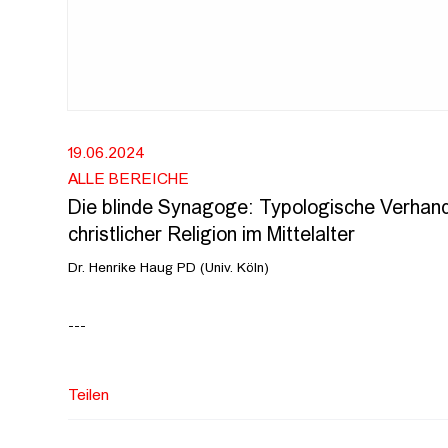
19.06.2024
ALLE BEREICHE
Die blinde Synagoge: Typologische Verhand
christlicher Religion im Mittelalter
Dr. Henrike Haug PD (Univ. Köln)
---
Der Studienschwerpunkt Theorie und Geschichte veranstalte
antisemitischen Motiven und institutionellen Praktiken im Feld
Teilen
Ein kritischer Blick in die Geschichte der bildenden Künste z
spätestens seit dem 13. Jahrhundert, etwa in der mittelalterlic
anzutreffen. Diffamierende und von Hass und antisemitische