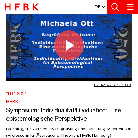
MEDIATHEK
Zur Metanavigation
Zur Hauptnavigation
Zur Suche
Zum Inhalt
Zum Seitenfuss
DE
SYMPOSIUM: INDIVIDUALITÄT/DIVI
Video
abspiel
LIZENZ: CC-BY-NC-ND-4.0
11.07.2017
HFBK
Symposium: Individualität/Dividuation: Eine
epistemologische Perspektive
Dienstag, 11.7.2017, HFBK Begrüßung und Einleitung: Michaela Ott
(Professorin für Ästhetische Theorien, HFBK Hamburg)