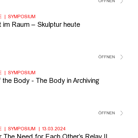
ÖFFNEN
E
SYMPOSIUM
t im Raum – Skulptur heute
ÖFFNEN
E
SYMPOSIUM
f the Body - The Body in Archiving
ÖFFNEN
E
SYMPOSIUM
13.03.2024
r The Need for Each Other’s Relay II