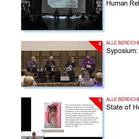
Human Rela
ALLE BEREICH
4
Syposium: 
ALLE BEREICH
5
State of H