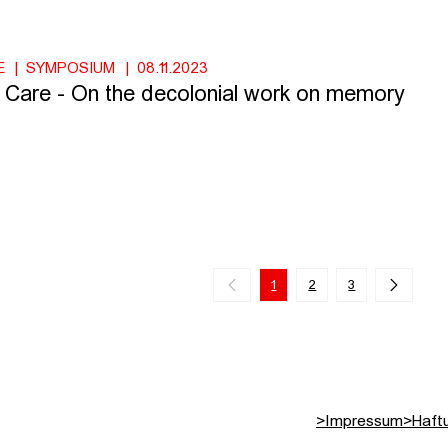
E
SYMPOSIUM
08.11.2023
s Care - On the decolonial work on memory
1
2
3
>
Impressum
>
Haft