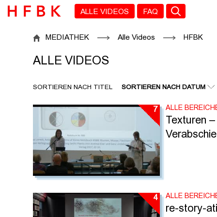
Zu den Filtern
Zur Metanavigation
Zur Hauptnavigation
Zur Suche
Zum Inhalt
Zum Seitenfuss
ALLE VIDEOS
FAQ
ALLE VIDEOS
MEDIATHEK
Alle Videos
HFBK
ALLE VIDEOS
SORTIEREN NACH TITEL
SORTIEREN NACH DATUM
ALLE BEREICH
7
Texturen –
Verabschi
ALLE BEREICH
4
re-story-a