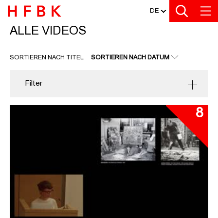
MEDIATHEK
Zu den Filtern
Zur Metanavigation
Zur Hauptnavigation
Zur Suche
Zum Inhalt
Zum Seitenfuss
DE
ALLE VIDEOS
ALLE VIDEOS
SORTIEREN NACH TITEL
SORTIEREN NACH DATUM
Filter
8