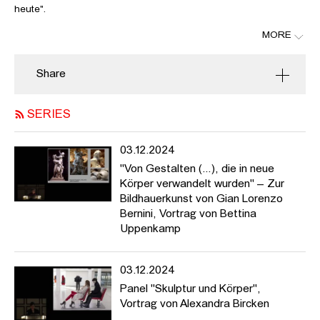
heute".
MORE
---
Das zweitägige Symposium in der HFBK Hamburg widmet sich
Share
aktuellen Fragen und Entwicklungen im Bereich der Bildhauerei.
Internationalen Künstler*innen, Kurator*innen und
Theoretiker*innen diskutieren gemeinsam, in welcher Weise
SERIES
Skulptur heute genutzt wird, um sowohl ästhetische als auch
gesellschaftliche Diskurse sichtbar zu machen.
03.12.2024
"Von Gestalten (...), die in neue
Körper verwandelt wurden" – Zur
Bildhauerkunst von Gian Lorenzo
Bernini, Vortrag von Bettina
Uppenkamp
03.12.2024
Panel "Skulptur und Körper",
Vortrag von Alexandra Bircken