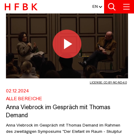
MEDIATHEK
Zur Metanavigation
Zur Hauptnavigation
Zur Suche
Zum Inhalt
Zum Seitenfuss
EN
ANNA VIEBROCK IM GESPRÄCH MIT
Play
Video
LICENSE: CC-BY-NC-ND-4.0
02.12.2024
ALLE BEREICHE
Anna Viebrock im Gespräch mit Thomas
Demand
Anna Viebrock im Gespräch mit Thomas Demand im Rahmen
des zweitägigen Symposiums "Der Elefant im Raum - Skulptur