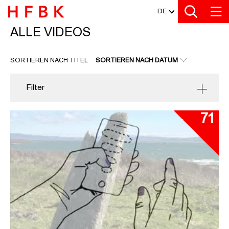
MEDIATHEK
Zu den Filtern
Zur Metanavigation
Zur Hauptnavigation
Zur Suche
Zum Inhalt
Zum Seitenfuss
DE
ALLE VIDEOS
ALLE VIDEOS
SORTIEREN NACH TITEL
SORTIEREN NACH DATUM
Filter
71