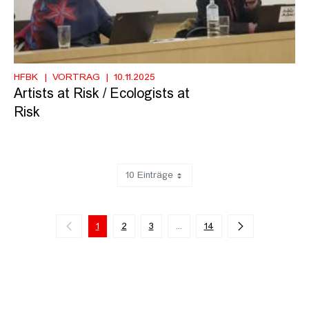
HFBK
VORTRAG
10.11.2025
Artists at Risk / Ecologists at
Risk
10 Einträge
Zeige 1 bis 10 von 131 Einträgen.
1
2
3
...
14
Zwischenseiten Navigieren mi