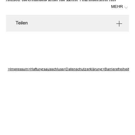
umfasst verschiedene Arten der Aktion, Dokumentation und
MEHR
Visualisierung und kann im Kontext von Konzeptkunst oder der
Situationistischen Internationalen gesehen werden. Bekannt ist
Heath Bunting vor allem für seine Beteiligung an der Entstehung
Teilen
der net.art Bewegung und als Gründer und Betreiber von
irational.org.
Die Veranstaltung fand am 29. November 2018 im Hörsaal der
HFBK Hamburg statt.
>
Impressum
>
Haftungsausschluss
>
Datenschutzerklärung
>
Barrierefreiheit