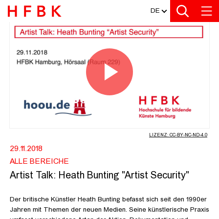
MEDIATHEK
Zur Metanavigation
Zur Hauptnavigation
Zur Suche
Zum Inhalt
Zum Seitenfuss
DE
ARTIST TALK: HEATH BUNTING "AR
Video
abspiel
LIZENZ: CC-BY-NC-ND-4.0
29.11.2018
ALLE BEREICHE
Artist Talk: Heath Bunting "Artist Security"
Der britische Künstler Heath Bunting befasst sich seit den 1990er
Jahren mit Themen der neuen Medien. Seine künstlerische Praxis