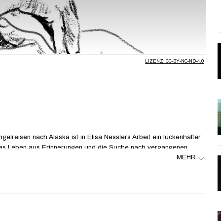
LIZENZ: CC-BY-NC-ND-4.0
lreisen nach Alaska ist in Elisa Nesslers Arbeit ein lückenhafter
 das Leben aus Erinnerungen und die Suche nach vergangenen
MEHR
 Alter und Isolation vermischen sich unerfüllte Träume und
räumen. Aus Sprachpausen, Gedanken und dem Aufscheinen von
bst-Kreisens und von Projektionen. Jenseits der intim-
z zu den Stereotypen auch eine Möglichkeit sich mit dem
ht nach dem Außen so allgegenwärtig ist.
hing trips to Alaska, Elisa Nessler's work gives rise to a