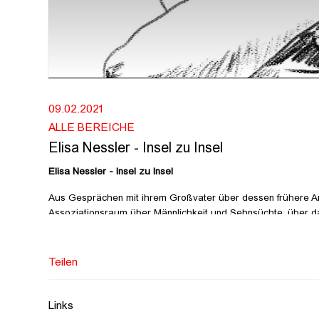
09.02.2021
ALLE BEREICHE
Elisa Nessler - Insel zu Insel
Elisa Nessler - Insel zu Insel
Aus Gesprächen mit ihrem Großvater über dessen frühere Ange
Assoziationsraum über Männlichkeit und Sehnsüchte, über
Erlebnissen entstanden. Abgetrennt von den Erfahrungen durch
Erlebtes aber auch zu einem Essay über das Sich-Hinaust
Erlebnissen ergibt sich eine Momentaufnahme des Um-sich-sel
Teilen
persönlichen Begegnung und Erzählung entsteht trotz Distan
Grundmotiv zu identifizieren, nicht zuletzt weil die Sehnsuc
Links
From conversations with her grandfather about his previous fis