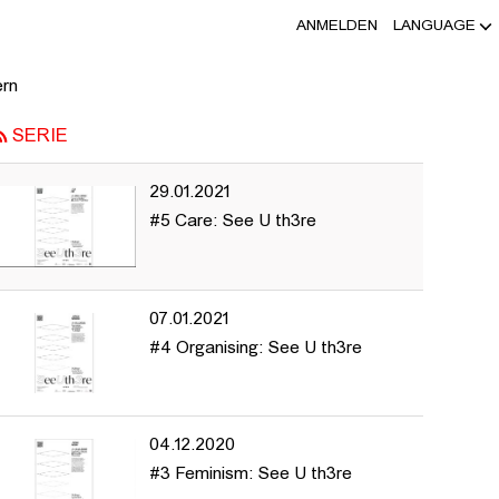
ANMELDEN
LANGUAGE
 BAHNHOF, LAURA MAHNKE, SASCIA 
ern
SERIE
29.01.2021
#5 Care: See U th3re
07.01.2021
#4 Organising: See U th3re
04.12.2020
#3 Feminism: See U th3re