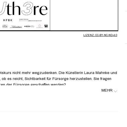
abspielen
LIZENZ: CC-BY-NC-ND-4.0
 Diskurs nicht mehr wegzudenken. Die Künstlerin Laura Mahnke und
, ob es reicht, Sichtbarkeit für Fürsorge herzustellen. Sie fragen
ren der Fürsorge geschaffen werden?
MEHR
iken - aber auch ausgehend von ihren gelebten Realitäten als
äch den Spannungsfeldern zwischen Fürsorge, Sichtbarkeit,
re als Organisationsprinzip auszuloten, um alternative
 lassen -- bei denen Care kein Buzzword ist, sondern ein ethische
ffentlichem Raum und sozialer Gerechtigkeit. Sie war Künstlerische