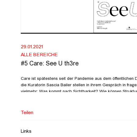
29.01.2021
ALLE BEREICHE
#5 Care: See U th3re
Care ist spätestens seit der Pandemie aus dem öffentlichen
die Kuratorin Sascia Bailer stellen in ihrem Gespräch in frage
vielmehr: Was kommt nach Sichtbarkeit? Wie können Struktu
Ausgehend von ihren künstlerischen und kuratorischen Prakt
Mütter kleiner Kinder - widmen sich sie sich in ihrem Gespr
Erschöpfung und sozialen Strukturen. Sie plädieren dafür, Ca
Teilen
Infrastrukturen des Zwischenmenschlichen Realität werden zu
Haltung des Miteinanders.
Links
Sascia Bailer arbeitet an der Schnittstelle von Kuratieren, ö