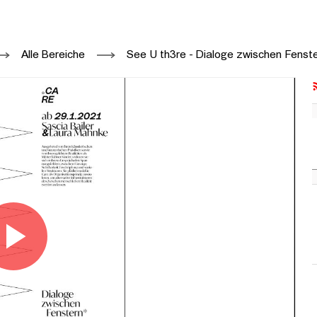
K HAMBURG, KUNSTVEREIN HARBURGER
Alle Bereiche
See U th3re - Dialoge zwischen Fenst
Video