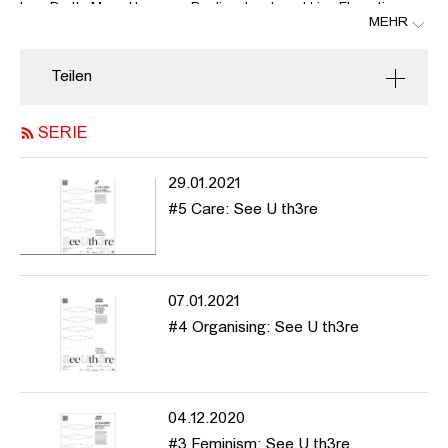
Inga Barth, Mona Hermann, Pauline Jacob und Lisa Florentine
MEHR
Schmalz singen und sprechen über das Gemeinsam sein, über
Prozesse von freundschaftlichen Beziehungen, ihren Räumen
und Verhältnissen zueinander. Sie stellen Überlegungen an zu
Teilen
möglichen Ausgangspunkten von Verbundenheit, zu ikonischen
Dream Teams sowie zu Klängen von Freundinnenschaft.
SERIE
29.01.2021
"See U th3re - Dialoge zwischen Fenstern" ist eine fünfteilige
Ausstellungs- und Podcast- Reihe und ein Kooperationsprojekt
#5 Care: See U th3re
zwischen den KVHBF Vitrinen im Bahnhof Hamburg-Harburg und
"It takes place between glass and windows" einem Projekt von
Anne Meerpohl in der Vitrine im Eingangsbereich der HFBK
Hamburg.
07.01.2021
#4 Organising: See U th3re
In fünf dialogischen Ausstellungen treffen zehn künstlerische
Positionen nicht nur aufeinander sondern auch auf die jeweiligen
Eigenschaften der Ausstellungsorte. Am Anfang stand ein Open
04.12.2020
Call, der danach fragte, die Vitrinen und die ihnen
#3 Feminism: See U th3re