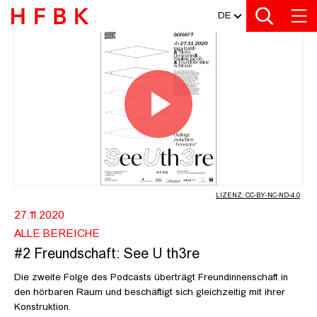
MEDIATHEK
Zur Metanavigation
Zur Hauptnavigation
Zur Suche
Zum Inhalt
Zum Seitenfuss
DE
#2 FREUNDSCHAFT: SEE U TH3RE 
Video
abspiel
LIZENZ: CC-BY-NC-ND-4.0
27.11.2020
ALLE BEREICHE
#2 Freundschaft: See U th3re
Die zweite Folge des Podcasts überträgt Freundinnenschaft in
den hörbaren Raum und beschäftigt sich gleichzeitig mit ihrer
Konstruktion.