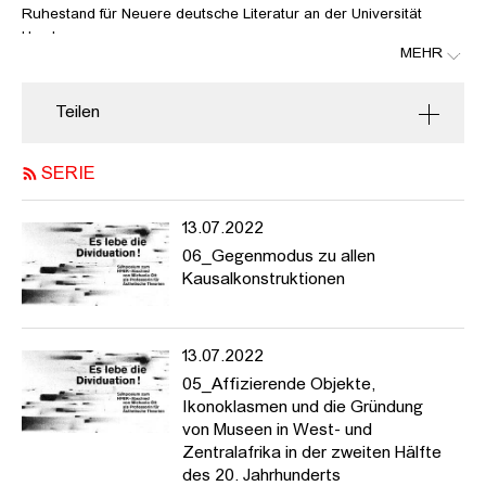
Ruhestand für Neuere deutsche Literatur an der Universität
Hamburg
MEHR
---
Teilen
Seit 17 Jahren ist Michaela Ott Professorin für Ästhetische
Theorien an der HFBK Hamburg. Zu ihren Schwerpunkten in
Forschung und Lehre gehören die poststrukturalistische
SERIE
Philosophie, Fragen von Ästhetik und Politik, der Ästhetik
insbesondere des afrikanischen und arabischen Films in
13.07.2022
postkolonialer Perspektive, Theorien der Affekte und
06_Gegenmodus zu allen
Affizierungen sowie Theorien der (In)Dividuation. Dass wir als
Kausalkonstruktionen
Subjekte keine Ungeteilten, keine Individuen, sondern freiwillig-
unfreiwillig, physisch und sozial an Anderen und Anderem
Teilhabende sind, gehört zu ihren philosophischen
Überzeugungen. Es lebe die Dividuation! Unter diesem Motto wird
13.07.2022
Michaela Ott am 30. Juni mit einem Symposion von der HFBK
05_Affizierende Objekte,
verabschiedet.
Ikonoklasmen und die Gründung
von Museen in West- und
Zentralafrika in der zweiten Hälfte
des 20. Jahrhunderts