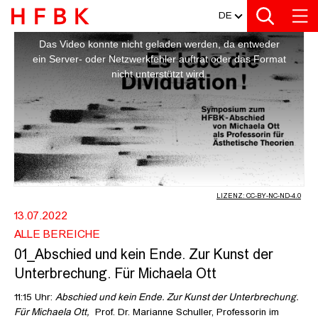
MEDIATHEK
Zur Metanavigation
Zur Hauptnavigation
Zur Suche
Zum Inhalt
Zum Seitenfuss
DE
This
is
a
01_ABSCHIED UND KEIN ENDE. ZU
Das Video konnte nicht geladen werden, da entweder
modal
window.
ein Server- oder Netzwerkfehler auftrat oder das Format
nicht unterstützt wird.
LIZENZ: CC-BY-NC-ND-4.0
13.07.2022
ALLE BEREICHE
01_Abschied und kein Ende. Zur Kunst der
Unterbrechung. Für Michaela Ott
11:15 Uhr:
Abschied und kein Ende. Zur Kunst der Unterbrechung.
Für Michaela Ott,
Prof. Dr. Marianne Schuller, Professorin im