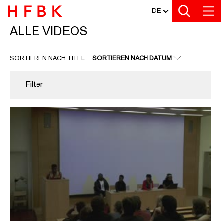
MEDIATHEK
Zu den Filtern
Zur Metanavigation
Zur Hauptnavigation
Zur Suche
Zum Inhalt
Zum Seitenfuss
DE
ALLE VIDEOS
ALLE VIDEOS
SORTIEREN NACH TITEL
SORTIEREN NACH DATUM
Filter