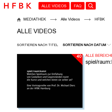
Zu den Filtern
Zur Metanavigation
Zur Hauptnavigation
Zur Suche
Zum Inhalt
Zum Seitenfuss
ALLE VIDEOS
FAQ
ALLE VIDEOS
MEDIATHEK
Alle Videos
HFBK
ALLE VIDEOS
SORTIEREN NACH TITEL
SORTIEREN NACH DATUM
ALLE BEREICH
40
spiel/raum