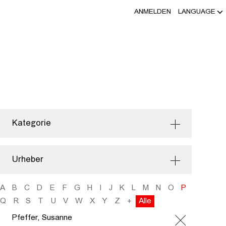
ANMELDEN
LANGUAGE
Kategorie
Urheber
A
B
C
D
E
F
G
H
I
J
K
L
M
N
O
P
Q
R
S
T
U
V
W
X
Y
Z
+
Alle
Pfeffer, Susanne