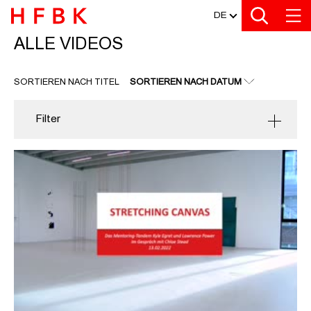
MEDIATHEK
Zu den Filtern
Zur Metanavigation
Zur Hauptnavigation
Zur Suche
Zum Inhalt
Zum Seitenfuss
DE
ALLE VIDEOS
ALLE VIDEOS
SORTIEREN NACH TITEL
SORTIEREN NACH DATUM
Filter