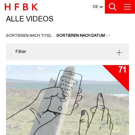
MEDIATHEK
Zu den Filtern
Zur Metanavigation
Zur Hauptnavigation
Zur Suche
Zum Inhalt
Zum Seitenfuss
DE
ALLE VIDEOS
ALLE VIDEOS
SORTIEREN NACH TITEL
SORTIEREN NACH DATUM
Filter
71