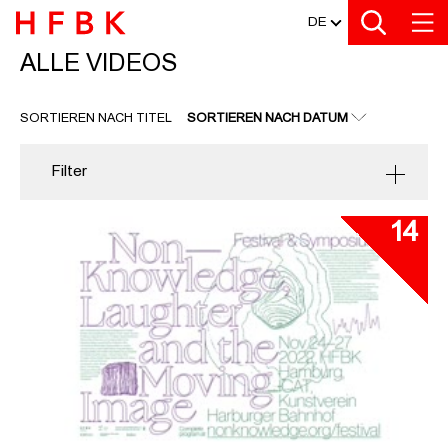
MEDIATHEK
Zu den Filtern
Zur Metanavigation
Zur Hauptnavigation
Zur Suche
Zum Inhalt
Zum Seitenfuss
DE
ALLE VIDEOS
ALLE VIDEOS
SORTIEREN NACH TITEL
SORTIEREN NACH DATUM
Filter
14