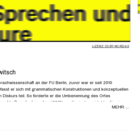
abspielen
LIZENZ: CC-BY-NC-ND-4.0
witsch
Sprachwissenschaft an der FU Berlin, zuvor war er seit 2010
efasst er sich mit grammatischen Konstruktionen und konzeptuellen
n Diskurs teil. So forderte er die Umbenennung des Ortes
korrekte Sprache brauchen
(2018) positioniert er sich klar für eine
MEHR
d Astrid Mania, Professor*innen für Theorie & Geschichte an der
ne-namen-unsicherheiten-zwischen-solidarischem-sprechen-und-