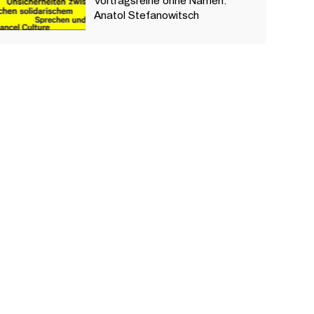
Vortragsreihe ohne Namen:
Anatol Stefanowitsch