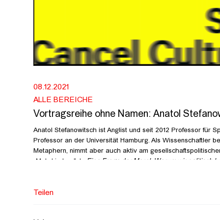
08.12.2021
ALLE BEREICHE
Vortragsreihe ohne Namen: Anatol Stefano
Anatol Stefanowitsch ist Anglist und seit 2012 Professor für 
Professor an der Universität Hamburg. Als Wissenschaftler b
Metaphern, nimmt aber auch aktiv am gesellschaftspolitische
„Mohrkirchen“. In
Eine Frage der Moral. Warum wir politisch 
nicht-diskriminierende Sprache.
Die Vortragsreihe ist konzipiert von Friedrich von Borries un
Teilen
HFBK Hamburg.
https://www.hfbk-hamburg.de/de/projekte/vortragsreihe-oh