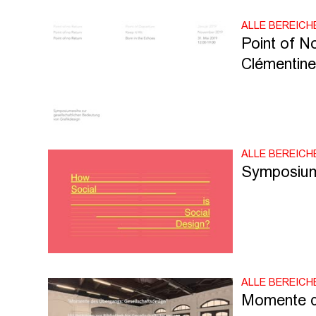
ALLE BEREICH
Point of N
Clémentine 
ALLE BEREICH
Symposium:
ALLE BEREICH
Momente d