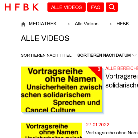
Zu den Filtern
Zur Metanavigation
Zur Hauptnavigation
Zur Suche
Zum Inhalt
Zum Seitenfuss
ALLE VIDEOS
FAQ
ALLE VIDEOS
MEDIATHEK
Alle Videos
HFBK
ALLE VIDEOS
SORTIEREN NACH TITEL
SORTIEREN NACH DATUM
ALLE BEREICH
3
Vortragsre
solidarisc
27.01.2022
Vortragsreihe ohne Na