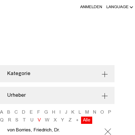
ANMELDEN
LANGUAGE
Kategorie
Urheber
A
B
C
D
E
F
G
H
I
J
K
L
M
N
O
P
Q
R
S
T
U
V
W
X
Y
Z
+
Alle
von Borries, Friedrich, Dr.