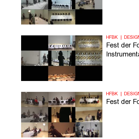
HFBK
DESIG
Fest der Fo
Instrumenta
HFBK
DESIG
Fest der F