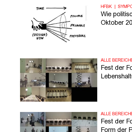
HFBK
SYMP
Wie politi
Oktober 20
ALLE BEREICH
Fest der Fo
Lebenshal
ALLE BEREICH
Fest der Fo
Form der P