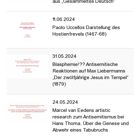
aus „Gesammeltes Deutsch“
ausgewählter Beispiele in ihrer jeweiligen historischen Situiertheit
nachzugehen und für Antisemitismus in der Kunst zu
sensibilisieren. Es werden internationale Referent*innen sprechen
11.06.2024
ebenso wie Vertreter*innen aus dem Studienschwerpunkt
Paolo Uccellos Darstellung des
Theorie und Geschichte.
Hostienfrevels (1467-68)
31.05.2024
Blasphemie!?? Antisemitische
Reaktionen auf Max Liebermanns
„Der zwölfjährige Jesus im Tempel“
(1879)
24.05.2024
Marcel van Eedens artistic
research zum Antisemitismus bei
Hans Thoma. Über die Genese und
Abwehr eines Tabubruchs