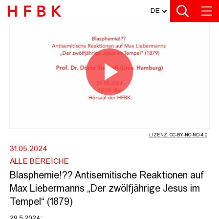
MEDIATHEK
Zur Metanavigation
Zur Hauptnavigation
Zur Suche
Zum Inhalt
Zum Seitenfuss
DE
BLASPHEMIE!?? ANTISEMITISCHE R
Video
abspiel
LIZENZ: CC-BY-NC-ND-4.0
31.05.2024
ALLE BEREICHE
Blasphemie!?? Antisemitische Reaktionen auf
Max Liebermanns „Der zwölfjährige Jesus im
Tempel“ (1879)
29.5.2024: