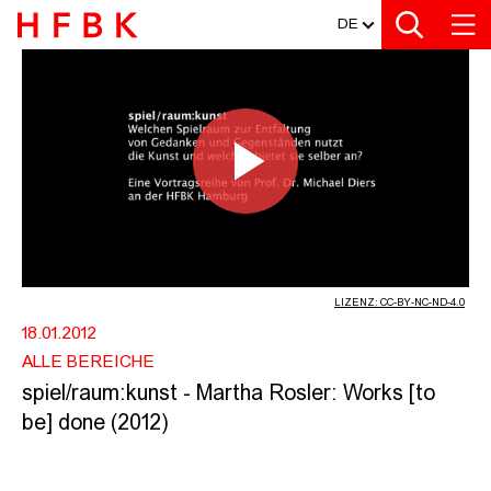
MEDIATHEK
Zur Metanavigation
Zur Hauptnavigation
Zur Suche
Zum Inhalt
Zum Seitenfuss
DE
SPIEL/RAUM:KUNST - MARTHA ROSLE
Video
abspiel
LIZENZ: CC-BY-NC-ND-4.0
18.01.2012
ALLE BEREICHE
spiel/raum:kunst - Martha Rosler: Works [to
be] done (2012)