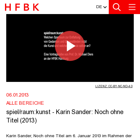
MEDIATHEK
Zur Metanavigation
Zur Hauptnavigation
Zur Suche
Zum Inhalt
Zum Seitenfuss
DE
SPIEL/RAUM:KUNST - KARIN SANDER
Video
abspiel
LIZENZ: CC-BY-NC-ND-4.0
06.01.2013
ALLE BEREICHE
spiel/raum:kunst - Karin Sander: Noch ohne
Titel (2013)
Karin Sander, Noch ohne Titel am 6. Januar 2013 im Rahmen der