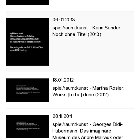
---
Welchen Spielraum zur Entfaltung von Gedanken und
Gegenständen nutzt die Kunst und welchen bietet sie selber an?
06.01.2013
In Vorträgen und Nachgesprächen möchte die Reihe jene
spiel/raum:kunst - Karin Sander:
Möglichkeiten des Zusammenspiels ausloten, die aus der
Noch ohne Titel (2013)
Koalition von Kunst und Wissen/schaften historisch erwachsen
sind oder sich gegenwärtig abzeichnen.
Die Vortragsreihe »spiel/raum:kunst« stellt prominente
theoretische, historische und künstlerische Positionen vor, die
das Verhältnis von Kunst und Wissen/schaften sowie der Künste
untereinander zum Thema haben (Kunst + Natur, Mathematik,
Technik, Spiel, Philosophie, Mode, Fotografie etc.). Vorgesehen
18.01.2012
sind drei bis vier Vorträge im Lauf des Semesters, zu denen
spiel/raum:kunst - Martha Rosler:
namhafte Gäste eingeladen werden. Gefragt wird nach den
Works [to be] done (2012)
wechselseitigen historischen und aktuellen Konstellationen und
Koalitionen der einzelnen Bezugsfelder und nach den
besonderen Möglichkeiten und Chancen für Erkenntnis,
28.11.2011
künstlerische Arbeit und ästhetische Erfahrung.
spiel/raum:kunst - Georges Didi-
https://www.hfbk-hamburg.de/de/projekte/spielraumkunst/
Hubermann, Das imaginäre
Museum des André Malraux oder