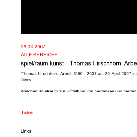
26.04.2007
ALLE BEREICHE
spiel/raum:kunst - Thomas Hirschhorn: Arbei
Thomas Hirschhorn, Arbeit, 1990 - 2007 am 26. April 2007 im
Diers.
Welchen Spielraum zur Entfaltung von Gedanken und Gegenstä
Vorträgen und Nachgesprächen möchte die Reihe spiel/raum:
der Koalition von Kunst und Wissen/schaften historisch erwa
stellt prominente theoretische, historische und künstlerische
Teilen
sowie der Künste untereinander zum Thema haben (Kunst + Na
etc.). Gefragt wird nach den wechselseitigen historischen und
Bezugsfelder und nach den besonderen Möglichkeiten und Cha
Links
Erfahrung.