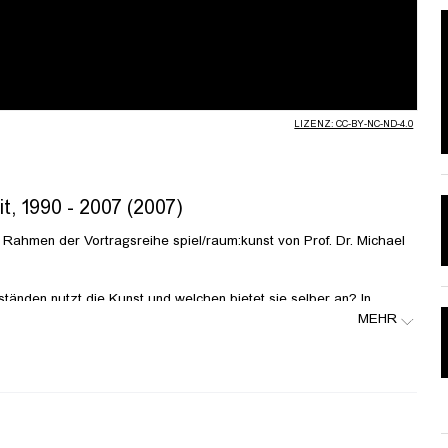
abspielen
LIZENZ: CC-BY-NC-ND-4.0
t, 1990 - 2007 (2007)
 Rahmen der Vortragsreihe spiel/raum:kunst von Prof. Dr. Michael
nden nutzt die Kunst und welchen bietet sie selber an? In
MEHR
kunst jene Möglichkeiten des Zusammenspiels ausloten, die aus
chsen sind oder sich gegenwärtig abzeichnen. Die Vortragsreihe
 Positionen vor, die das Verhältnis von Kunst und Wissen/schaften
tur, Mathematik, Technik, Spiel, Philosophie, Mode, Fotografie
 aktuellen Konstellationen und Koalitionen der einzelnen
ncen für Erkenntnis, künstlerische Arbeit und ästhetische