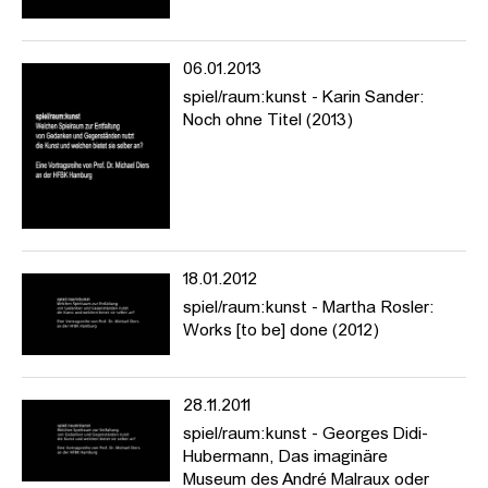
https://www.hfbk-hamburg.de/de/projekte/spielraumkunst/
06.01.2013
---
spiel/raum:kunst - Karin Sander:
Welchen Spielraum zur Entfaltung von Gedanken und
Noch ohne Titel (2013)
Gegenständen nutzt die Kunst und welchen bietet sie selber an?
In Vorträgen und Nachgesprächen möchte die Reihe jene
Möglichkeiten des Zusammenspiels ausloten, die aus der
Koalition von Kunst und Wissen/schaften historisch erwachsen
sind oder sich gegenwärtig abzeichnen.
Die Vortragsreihe »spiel/raum:kunst« stellt prominente
theoretische, historische und künstlerische Positionen vor, die
18.01.2012
das Verhältnis von Kunst und Wissen/schaften sowie der Künste
spiel/raum:kunst - Martha Rosler:
untereinander zum Thema haben (Kunst + Natur, Mathematik,
Works [to be] done (2012)
Technik, Spiel, Philosophie, Mode, Fotografie etc.). Vorgesehen
sind drei bis vier Vorträge im Lauf des Semesters, zu denen
namhafte Gäste eingeladen werden. Gefragt wird nach den
28.11.2011
wechselseitigen historischen und aktuellen Konstellationen und
spiel/raum:kunst - Georges Didi-
Koalitionen der einzelnen Bezugsfelder und nach den
Hubermann, Das imaginäre
besonderen Möglichkeiten und Chancen für Erkenntnis,
Museum des André Malraux oder
künstlerische Arbeit und ästhetische Erfahrung.