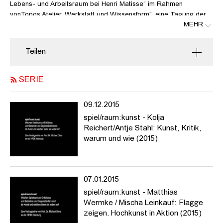
Lebens- und Arbeitsraum bei Henri Matisse“ im Rahmen
vonTopos Atelier. Werkstatt und Wissensform", eine Tagung der
MEHR
Hochschule für bildende Künste Hamburg / spiel/raum:kunst und
des Kunstgeschichtlichen Seminars der Universität Hamburg am
3. Februar 2006
Teilen
Welchen Spielraum zur Entfaltung von Gedanken und
Gegenständen nutzt die Kunst und welchen bietet sie selber an?
SERIE
In Vorträgen und Nachgesprächen möchte die Reihe
spiel/raum:kunst jene Möglichkeiten des Zusammenspiels
09.12.2015
ausloten, die aus der Koalition von Kunst und Wissen/schaften
historisch erwachsen sind oder sich gegenwärtig abzeichnen. Die
spiel/raum:kunst - Kolja
Vortragsreihe stellt prominente theoretische, historische und
Reichert/Antje Stahl: Kunst, Kritik,
künstlerische Positionen vor, die das Verhältnis von Kunst und
warum und wie (2015)
Wissen/schaften sowie der Künste untereinander zum Thema
haben (Kunst + Natur, Mathematik, Technik, Spiel, Philosophie,
Mode, Fotografie etc.). Gefragt wird nach den wechselseitigen
07.01.2015
historischen und aktuellen Konstellationen und Koalitionen der
einzelnen Bezugsfelder und nach den besonderen Möglichkeiten
spiel/raum:kunst - Matthias
und Chancen für Erkenntnis, künstlerische Arbeit und ästhetische
Wermke / Mischa Leinkauf: Flagge
Erfahrung.
zeigen. Hochkunst in Aktion (2015)