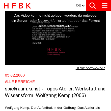
MEDIATHEK
Zur Metanavigation
Zur Hauptnavigation
Zur Suche
Zum Inhalt
Zum Seitenfuss
DE
This
is
a
SPIEL/RAUM:KUNST - TOPOS ATELI
Das Video konnte nicht geladen werden, da entweder
modal
window.
ein Server- oder Netzwerkfehler auftrat oder das Format
nicht unterstützt wird.
LIZENZ: CC-BY-NC-ND-4.0
03.02.2006
ALLE BEREICHE
spiel/raum:kunst - Topos Atelier. Werkstatt und
Wissensform: Wolfgang Kemp (2006)
Wolfgang Kemp, Der Aufenthalt in der Gattung. Das Atelier als