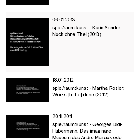
---
Welchen Spielraum zur Entfaltung von Gedanken und
Gegenständen nutzt die Kunst und welchen bietet sie selber an?
06.01.2013
In Vorträgen und Nachgesprächen möchte die Reihe jene
spiel/raum:kunst - Karin Sander:
Möglichkeiten des Zusammenspiels ausloten, die aus der
Noch ohne Titel (2013)
Koalition von Kunst und Wissen/schaften historisch erwachsen
sind oder sich gegenwärtig abzeichnen.
Die Vortragsreihe »spiel/raum:kunst« stellt prominente
theoretische, historische und künstlerische Positionen vor, die
das Verhältnis von Kunst und Wissen/schaften sowie der Künste
untereinander zum Thema haben (Kunst + Natur, Mathematik,
Technik, Spiel, Philosophie, Mode, Fotografie etc.). Vorgesehen
18.01.2012
sind drei bis vier Vorträge im Lauf des Semesters, zu denen
spiel/raum:kunst - Martha Rosler:
namhafte Gäste eingeladen werden. Gefragt wird nach den
Works [to be] done (2012)
wechselseitigen historischen und aktuellen Konstellationen und
Koalitionen der einzelnen Bezugsfelder und nach den
besonderen Möglichkeiten und Chancen für Erkenntnis,
28.11.2011
künstlerische Arbeit und ästhetische Erfahrung.
spiel/raum:kunst - Georges Didi-
https://www.hfbk-hamburg.de/de/projekte/spielraumkunst/
Hubermann, Das imaginäre
Museum des André Malraux oder