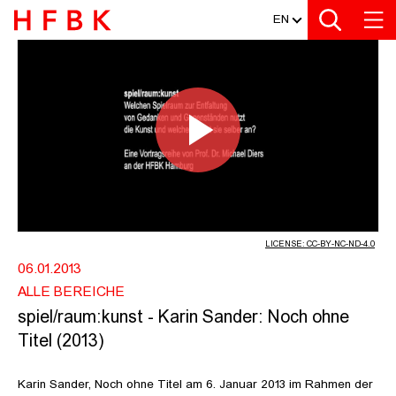
MEDIATHEK
Zur Metanavigation
Zur Hauptnavigation
Zur Suche
Zum Inhalt
Zum Seitenfuss
EN
SPIEL/RAUM:KUNST - KARIN SANDER
Play
Video
LICENSE: CC-BY-NC-ND-4.0
06.01.2013
ALLE BEREICHE
spiel/raum:kunst - Karin Sander: Noch ohne
Titel (2013)
Karin Sander, Noch ohne Titel am 6. Januar 2013 im Rahmen der