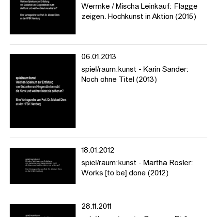
Wermke / Mischa Leinkauf: Flagge
https://www.hfbk-hamburg.de/de/projekte/spielraumkunst/
zeigen. Hochkunst in Aktion (2015)
---
Welchen Spielraum zur Entfaltung von Gedanken und
06.01.2013
Gegenständen nutzt die Kunst und welchen bietet sie selber an?
spiel/raum:kunst - Karin Sander:
In Vorträgen und Nachgesprächen möchte die Reihe jene
Noch ohne Titel (2013)
Möglichkeiten des Zusammenspiels ausloten, die aus der
Koalition von Kunst und Wissen/schaften historisch erwachsen
sind oder sich gegenwärtig abzeichnen.
Die Vortragsreihe »spiel/raum:kunst« stellt prominente
theoretische, historische und künstlerische Positionen vor, die
das Verhältnis von Kunst und Wissen/schaften sowie der Künste
18.01.2012
untereinander zum Thema haben (Kunst + Natur, Mathematik,
Technik, Spiel, Philosophie, Mode, Fotografie etc.). Vorgesehen
spiel/raum:kunst - Martha Rosler:
sind drei bis vier Vorträge im Lauf des Semesters, zu denen
Works [to be] done (2012)
namhafte Gäste eingeladen werden. Gefragt wird nach den
wechselseitigen historischen und aktuellen Konstellationen und
Koalitionen der einzelnen Bezugsfelder und nach den
28.11.2011
besonderen Möglichkeiten und Chancen für Erkenntnis,