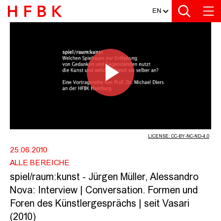
MEDIATHEK
Zur Metanavigation
Zur Hauptnavigation
Zur Suche
Zum Inhalt
Zum Seitenfuss
EN
SPIEL/RAUM:KUNST - JÜRGEN MÜLL
Play
Video
LICENSE: CC-BY-NC-ND-4.0
25.06.2010
ALLE BEREICHE
spiel/raum:kunst - Jürgen Müller, Alessandro
Nova: Interview | Conversation. Formen und
Foren des Künstlergesprächs | seit Vasari
(2010)