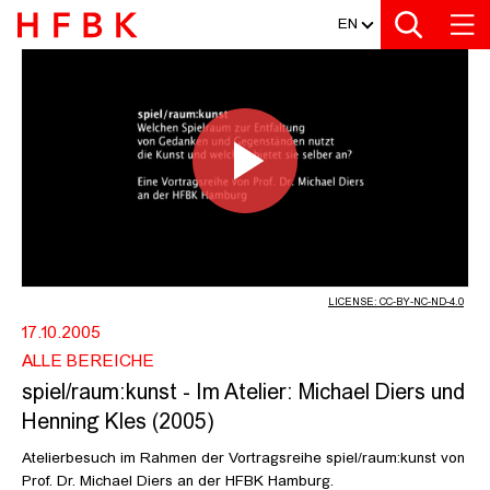
MEDIATHEK
Zur Metanavigation
Zur Hauptnavigation
Zur Suche
Zum Inhalt
Zum Seitenfuss
EN
SPIEL/RAUM:KUNST - IM ATELIER: 
Play
Video
LICENSE: CC-BY-NC-ND-4.0
17.10.2005
ALLE BEREICHE
spiel/raum:kunst - Im Atelier: Michael Diers und
Henning Kles (2005)
Atelierbesuch im Rahmen der Vortragsreihe spiel/raum:kunst von
Prof. Dr. Michael Diers an der HFBK Hamburg.