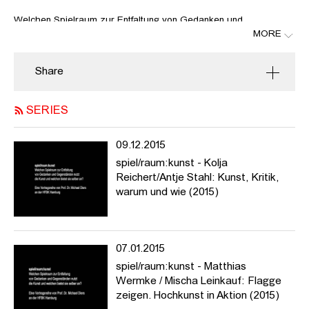
Welchen Spielraum zur Entfaltung von Gedanken und
MORE
Gegenständen nutzt die Kunst und welchen bietet sie selber an?
In Vorträgen und Nachgesprächen möchte die
Reihe spiel/raum:kunst jene Möglichkeiten des Zusammenspiels
Share
ausloten, die aus der Koalition von Kunst und Wissen/schaften
historisch erwachsen sind oder sich gegenwärtig abzeichnen. Die
Vortragsreihe stellt prominente theoretische, historische und
SERIES
künstlerische Positionen vor, die das Verhältnis von Kunst und
Wissen/schaften sowie der Künste untereinander zum Thema
09.12.2015
haben (Kunst + Natur, Mathematik, Technik, Spiel, Philosophie,
spiel/raum:kunst - Kolja
Mode, Fotografie etc.). Gefragt wird nach den wechselseitigen
Reichert/Antje Stahl: Kunst, Kritik,
historischen und aktuellen Konstellationen und Koalitionen der
warum und wie (2015)
einzelnen Bezugsfelder und nach den besonderen Möglichkeiten
und Chancen für Erkenntnis, künstlerische Arbeit und ästhetische
Erfahrung.
07.01.2015
https://hfbk-hamburg.de/de/projekte/spielraumkunst/
spiel/raum:kunst - Matthias
Wermke / Mischa Leinkauf: Flagge
zeigen. Hochkunst in Aktion (2015)