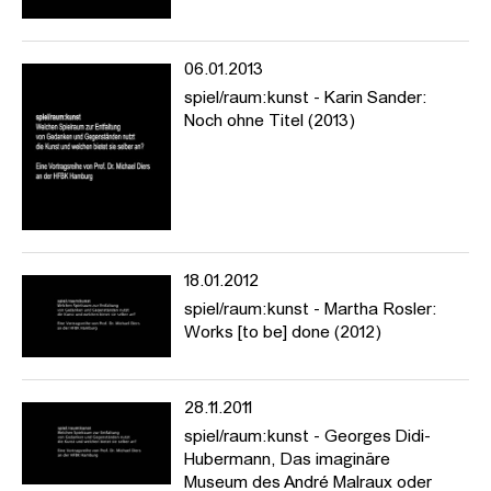
---
Welchen Spielraum zur Entfaltung von Gedanken und
Gegenständen nutzt die Kunst und welchen bietet sie selber an?
06.01.2013
In Vorträgen und Nachgesprächen möchte die Reihe jene
spiel/raum:kunst - Karin Sander:
Möglichkeiten des Zusammenspiels ausloten, die aus der
Noch ohne Titel (2013)
Koalition von Kunst und Wissen/schaften historisch erwachsen
sind oder sich gegenwärtig abzeichnen.
Die Vortragsreihe »spiel/raum:kunst« stellt prominente
theoretische, historische und künstlerische Positionen vor, die
das Verhältnis von Kunst und Wissen/schaften sowie der Künste
untereinander zum Thema haben (Kunst + Natur, Mathematik,
Technik, Spiel, Philosophie, Mode, Fotografie etc.). Vorgesehen
18.01.2012
sind drei bis vier Vorträge im Lauf des Semesters, zu denen
spiel/raum:kunst - Martha Rosler:
namhafte Gäste eingeladen werden. Gefragt wird nach den
Works [to be] done (2012)
wechselseitigen historischen und aktuellen Konstellationen und
Koalitionen der einzelnen Bezugsfelder und nach den
besonderen Möglichkeiten und Chancen für Erkenntnis,
28.11.2011
künstlerische Arbeit und ästhetische Erfahrung.
spiel/raum:kunst - Georges Didi-
https://www.hfbk-hamburg.de/de/projekte/spielraumkunst/
Hubermann, Das imaginäre
Museum des André Malraux oder