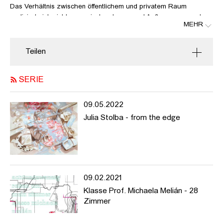
Das Verhältnis zwischen öffentlichem und privatem Raum
realisiert sich nicht nur zwischen Innen- und Außenraum, sondern
MEHR
zu jeder Zeit, zu der man anderen Personen im öffentlichen
Raum begegnet. Diese Art von Privatraum ist unsichtbar,
bestimmt aber dennoch die Bewegungen, die Abstimmung, das
Teilen
Verhältnis zwischen sich selbst und anderen. Eine Art Paartanz,
wie die Tanzkritikerin Gia Kourlas in der New York Times schrieb.
SERIE
Ihr Text denkt über die Notwendigkeit von Körperbewusstsein, die
Fähigkeiten, sich im Raum und in wechselseitigem Bewusstsein
füreinander bewegen zu können nach und bildete den Anfang von
09.05.2022
Luisa Kleemanns Notationen. Es sind Spaziergänge um den
Julia Stolba - from the edge
Block, die diesen persönlichen Raum erfassen, das Bewegen und
das Bewegt-Werden. Sie lenken die Aufmerksamkeit auf den
eigenen Körper, aber auch die anderen Körper, die sich
gleichfalls mit ihren privaten Räumen um sie herum im selben
öffentlichen Raum finden und zu denen man in allen Dimensionen
in Beziehung steht. Die reine Vorwärtsbewegung, von der Susan
09.02.2021
Sontag schrieb, die gibt es hier nicht.
Klasse Prof. Michaela Melián - 28
Zimmer
The relationship between public and private space is not only
realized between indoor and outdoor space, but at any time you