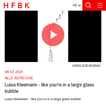
MEDIATHEK
Zur Metanavigation
Zur Hauptnavigation
Zur Suche
Zum Inhalt
Zum Seitenfuss
DE
LUISA KLEEMANN - LIKE YOU‘RE IN
Video
abspiel
LIZENZ: CC-BY-NC-ND-4.0
08.02.2021
ALLE BEREICHE
Luisa Kleemann - like you‘re in a large glass
bubble
Luisa Kleemann - like you‘re in a large glass bubble